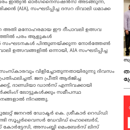
ിൽ പരം ഇന്ത്യൻ ഓർഗനൈസഷൻസ് അടങ്ങുന്ന,
AIA), സംഘടിപ്പിച്ച ദസറ ദിവാലി ധമാക്ക
ന്ന അതി മനോഹരമായ ഈ ദീപാവലി ഉത്സവ
രത്തിൽ പരം ആളുകൾ
്ത്യൻ സംഘടനകൾ പിന്തുണയ്ക്കുന്ന നോർത്തേൺ
 ഉത്സവങ്ങളിൽ ഒന്നായി, AIA സംഘടിപ്പിച്ച
സ്
ത
ം സംസ്കാരവും വിളിച്ചോതുന്നതായിരുന്നു ദിവസം
തിഫലിച്ചത്. ജന പ്രീതി ആർജിച്ച
ക്
ട്ട്, ദാണ്ഡിയാ ഡാൻസ് എന്നിവക്കായി
ന
ക്കിംഗ് ലോട്ടുകൾക്കും സമീപസ്ഥ
ങ്ങളാൽ നിറഞ്ഞു.
റ്റ് ജനറൽ ഡോക്ടർ കെ. ശ്രീകാർ റെഡ്‌ഡി
ണ്ടി സൂപ്പർവൈസർ ഡേവിഡ് ഹൊബെർട്,
ഡ് കോർട്ടേസി, അസംബ്ലി മെംബേർസ് ലിസ്