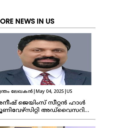
ORE NEWS IN US
വന്തം ലേഖകൻ
|
May 04, 2025
|
US
നീഷ് ജെയിംസ് സീറ്റൻ ഹാൾ
ൂണിവേഴ്‌സിറ്റി അഡ്‌വൈസറി
ൗൺസിലിലേക്ക്
രഞ്ഞെടുക്കപ്പെട്ടു