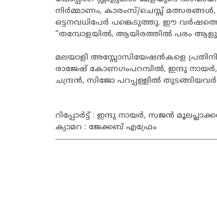
നിർമ്മാണം, കാരംസ്/ചെസ്സ് മത്സരങ
ഒട്ടനവധിപേർ പങ്കെടുത്തു. ഈ വർഷത
“തമ്പോളയിൽ, ആയിരത്തിൽ പരം ആളുകൾ
മലയാളി അസ്സോസിയേഷൻകളെ പ്രതിനിതീ
രാജേഷ് കോണഗംപറമ്പിൽ, ഇന്ദു നായർ, 
ചന്ദ്രൻ, സിജോ പറപ്പള്ളിൽ തുടങ്ങിയവ
റിപ്പോർട്ട് : ഇന്ദു നായർ, സജൻ മൂലപ്ലാക്
ക്യാമറ : ജേക്കബ് എഫ്രേം