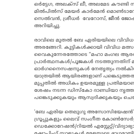
ഒർട്ടേഗ, അലക്സ് ലീ, അലമേട കൗണ്ടി സ
മിൽപിൽസ് മേയർ കാർമേൻ മൊൺടാനോ,
സെൽവൻ, ശ്രീധർ വേറോസ്, ജീൻ ജോ
അറിയിച്ചു.
രാവിലെ മുതൽ ബേ ഏരിയയിലെ വിവിധ ക
അരങ്ങേറി. കുട്ടികൾക്കായി വിവിധ മത്സരങ
വൈകുന്നേരത്തോടെ “മഹാ മംഗല ആരതി” 
പ്രാർത്ഥനകൾ/പൂജകൾ നടത്തുന്നതിന് മ
ഓർഗനൈസഷനുകൾ നേതൃത്യം നൽകിയ ചെ
യാത്രയിൽ ആയിരങ്ങളാണ് പങ്കെടുത്ത
മുപ്പതിൽ അധികം ഉയരമുള്ള പ്രതിമയാണ് 
ശേഷം നടന്ന ഡിസ്കോ ദാണ്ഡിയാ നൃത്തത
പങ്കെടുക്കുകയും ആസ്വദിക്കുകയും ചെയ
'ബേ ഏരിയ തെലുഗു അസോസിയേഷൻ' (BATA
ഗ്രൂപ്പുകളും ലൈവ് സംഗീത കോൺസേർട്
ഡെക്കോറേഷൻ/റിയൽ എസ്റ്റേറ്റ്/വിദ
ഷോപ്പിംഗ് സ്റ്റാളുകൾ മേളയുടെ ഭാഗമായ