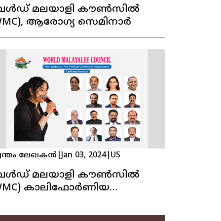
േൾഡ് മലയാളി കൗൺസിൽ
WMC), ആരോഗ്യ സെമിനാർ
വന്തം ലേഖകൻ
|
Jan 03, 2024
|
US
േൾഡ് മലയാളി കൗൺസിൽ
WMC) കാലിഫോർണിയ
്രൊവിൻസ് നിലവിൽ വന്നു.
്രശസ്ത പിന്നണി ഗായിക