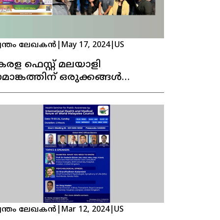
വന്തം ലേഖകൻ
|
May 17, 2024
|
US
േരള ഫെസ്റ്റ് മലയാളി
ാമാങ്കത്തിന് ഒരുക്കങ്ങൾ
ൂർത്തിയായി
വന്തം ലേഖകൻ
|
Mar 12, 2024
|
US