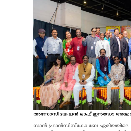
അസോസിയേഷൻ ഓഫ് ഇൻഡോ അമേരിക്
സാൻ ഫ്രാൻസിസ്കോ ബേ ഏരിയയിലെ പ