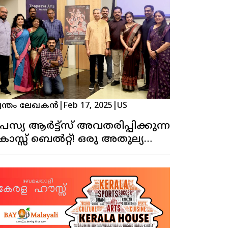
വന്തം ലേഖകൻ
|
Feb 17, 2025
|
US
പസ്യ ആർട്ട്സ് അവതരിപ്പിക്കുന്ന
രോസ്സ് ബെൽറ്റ്! ഒരു അതുല്യ
ാടകാനുഭവം!