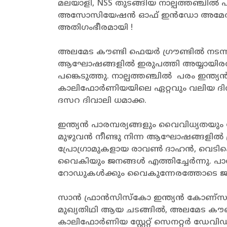
മലയാളി, NSS തുടങ്ങിയ നാല്പത്തഞ്ച
അസോസിയേഷൻ ഓഫ് ഇൻഡോ അമേരിക്കൻ (
അതിഗംഭീരമായി !
അലമേട കൗണ്ടി ഫെയർ ഗ്രൗണ്ടിൽ നട
ആഘോഷങ്ങളിൽ ഇരുപത്തി അയ്യായി
പങ്കെടുത്തു. നാല്പത്തഞ്ചിൽ പരം ഇന
കാലിഫോർണിയയിലെ ഏറ്റവും വലിയ ദിവാലി
ദസറ ദിവാലി ധമാക്ക.
ഇന്ത്യൻ പാരമ്പര്യങ്ങളും വൈവിധ്യതയു
മുഴുവൻ നീണ്ടു നിന്ന ആഘോഷങ്ങളിൽ പ്ര
പ്രോഗ്രാമുകളായ രാവൺ ദാഹൻ, വെടിക്കെ
വൈകിയും ജനങ്ങൾ എത്തിച്ചേർന്നു. പാർ
റോഡുകൾക്കും വൈകുന്നേരത്തോടെ ജന
സാൻ ഫ്രാൻസിസ്കോ ഇന്ത്യൻ കോണ്സുലേ
മുഖ്യതിഥി ആയ ചടങ്ങിൽ, അലമേട കൗ
കാലിഫോർണിയ സ്റ്റേറ്റ് സെനറ്റർ ഡേവി