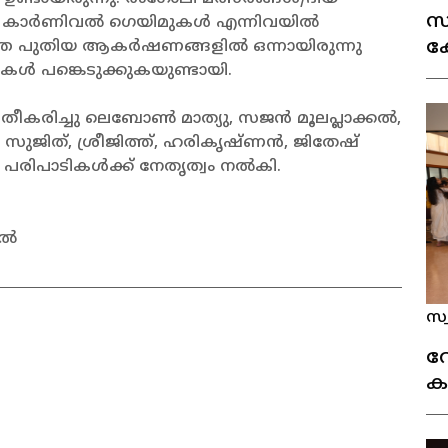
സ
്ങൾ, കാർണിവൽ ഗെയിമുകൾ എന്നിവയിൽ
ക
്തെ പുതിയ ആകർഷണങ്ങളിൽ ഒന്നായിരുന്നു
 പങ്കെടുക്കുകയുണ്ടായി.
ര
കരിച്ചു ലെബോൺ മാത്യു, സജൻ മൂലപ്ലാക്കൽ,
സുജിത്, ശ്രീജിത്ത്, ഹരികൃഷ്ണൻ, ജിതേഷ്
ർ പരിപാടികൾക്ക് നേതൃത്വം നൽകി.
കൽ
സ്
വ
ക
(