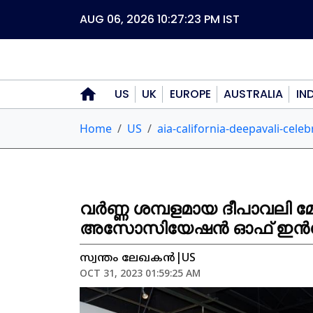
AUG 06, 2026 10:27:23 PM
IST
US
UK
EUROPE
AUSTRALIA
IN
Home
US
aia-california-deepavali-celeb
വർണ്ണ ശമ്പളമായ ദീപാവലി 
അസോസിയേഷൻ ഓഫ് ഇൻഡോ 
സ്വന്തം ലേഖകൻ|US
OCT 31, 2023 01:59:25 AM