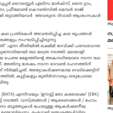
ൂപ്പർ വൈസ്സെർ എലിസ മാർക്‌സ്, ലെന റ്റാം,
 ഫ്രീമോണ്ട് കൌൺസിൽ മെമ്പർ രാജ്
ഷി തുടങ്ങിയവർ അവരുടെ ദിവാലി ആശംസകൾ
സ്
സ
ല പ്രതിഭകൾ അവതരിപ്പിച്ച കല രൂപങ്ങൾ
മ
്ങളും സംഘടിപ്പിച്ചിരുന്നു.
എന്ന രീതിയിൽ ലക്ഷ്മി ദേവിക്ക് പരമ്പരാഗത
അ
ുന്നോടിയായി രഥ യാത്ര നടത്തി. മലയാളി
പ്
ണ്ട മേളത്തിന്റെ അകമ്പടിയോടെ നടന്ന രഥ
ത്. അതിനു ശേഷം നടന്ന രാവൺ ദഹനത്തിന്
നിർമ്മിച്ചത്. അത്യാകര്ഷണമായ വെടിക്കെട്ടിന്
്തിൽ, കുട്ടികളും മുതിർന്നവരും ഒരുപോലെ
്തു.
) എന്നിവയും 'ഈസ്റ്റ് ബേ കരോക്കെ' (EBK)
ട് നടത്തി. വസ്ത്രങ്ങൾ / ആഭരണങ്ങൾ / ഹോം
്യാഭ്യാസ ബൂത്തുകൾ പോലുള്ള ആകർഷണീയ
സ്
ി ഉണ്ടായിരുന്നു. രംഗോലി മത്സരങ്ങൾ/ദിയ