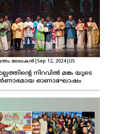
വന്തം ലേഖകൻ
|
Sep 12, 2024
|
US
ല്പത്തിൻ്റെ നിറവിൽ മങ്ക യുടെ
ർണാഭമായ ഓണാഘോഷം