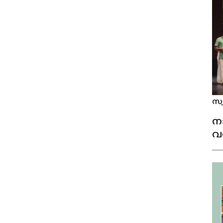
സ്
നാ
വ