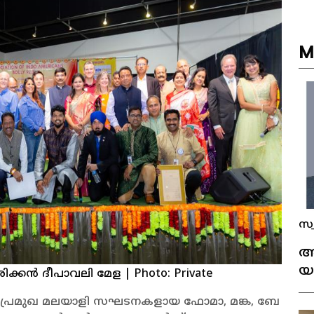
M
സ്
അ
യ
കൻ ദീപാവലി മേള
| Photo: Private
ക
്രമുഖ മലയാളി സഘടനകളായ ഫോമാ, മങ്ക, ബേ
തി