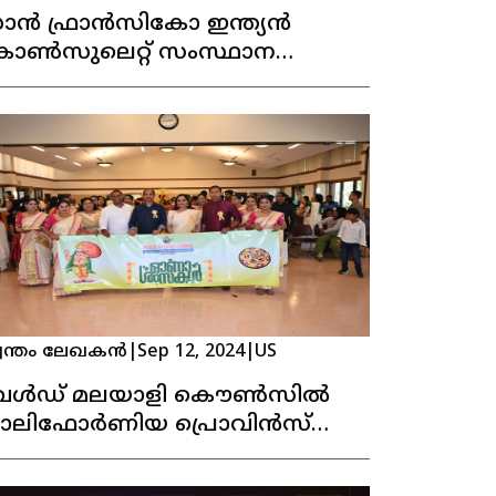
ാൻ ഫ്രാൻസികോ ഇന്ത്യൻ
ോൺസുലെറ്റ് സംസ്ഥാന
ൂപീകരണ ദിനമാഘോഷിച്ചു
വന്തം ലേഖകൻ
|
Sep 12, 2024
|
US
േൾഡ് മലയാളി കൌൺസിൽ
ാലിഫോർണിയ പ്രൊവിൻസ്
WMC) കന്നി ഓണാഘോഷം