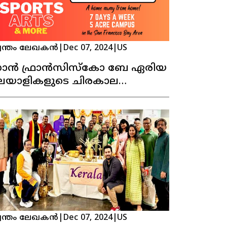
വന്തം ലേഖകൻ
|
Dec 07, 2024
|
US
ാൻ ഫ്രാൻസിസ്കോ ബേ ഏരിയ
ലയാളികളുടെ ചിരകാല
ഭിലാഷമായ കേരള ഹൗസ്സ്
രവർത്തനമാരംഭിക്കുന്നു !
വന്തം ലേഖകൻ
|
Dec 07, 2024
|
US