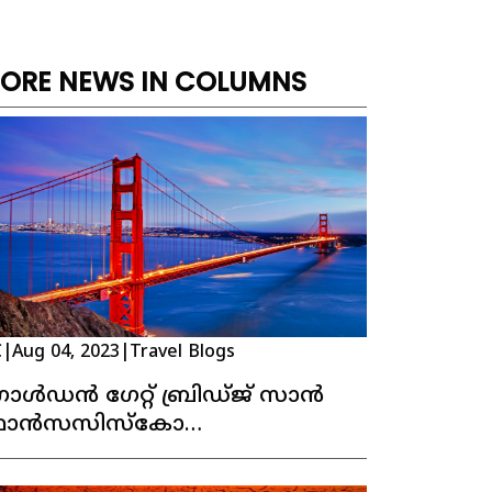
ORE NEWS IN COLUMNS
C
|
Aug 04, 2023
|
Travel Blogs
ോൾഡൻ ഗേറ്റ് ബ്രിഡ്ജ് സാൻ
്രാൻസസിസ്കോ
ാലിഫോർണിയ