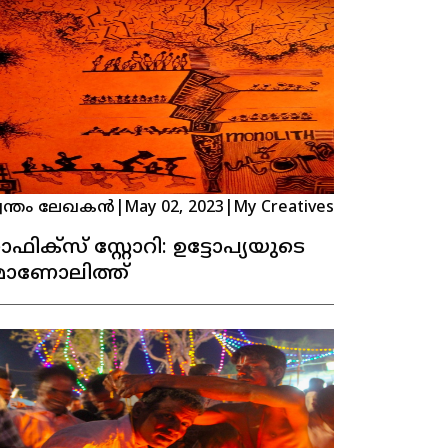
വന്തം ലേഖകൻ
|
May 02, 2023
|
My Creatives
രാഫിക്സ് സ്റ്റോറി: ഉട്ടോപ്യയുടെ
ോണോലിത്ത്‍