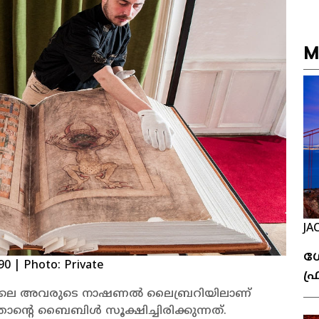
M
JA
ഗ
90
| Photo: Private
ഫ
ക
ഹോമിലെ അവരുടെ നാഷണൽ ലൈബ്രറിയിലാണ്
്റെ ബൈബിൾ സൂക്ഷിച്ചിരിക്കുന്നത്.