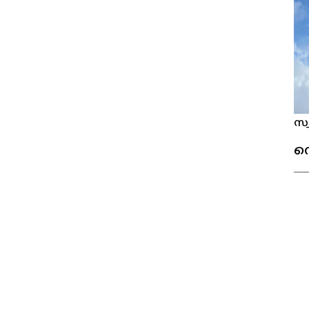
സ്
വ
@Foreign Malayali 2023