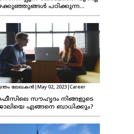
ക്കുഞ്ഞുങ്ങള്‍ പഠിക്കുന്ന
്കൂള്‍
വന്തം ലേഖകൻ
|
May 02, 2023
|
Career
ഫീസിലെ സൗഹൃദം നിങ്ങളുടെ
ോലിയെ എങ്ങനെ ബാധിക്കും?