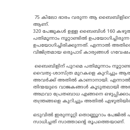
75 കിലോ ഭാരം വരുന്ന ആ ബൈബിളിന്റെ നീള
ആണ്.
320 പേജുകൾ ഉള്ള ബൈബിൾ 160 കഴുതകള
പതിമൂന്നാം നൂറ്റാണ്ടിൽ ഉപയോഗിച്ചിര
ഉപയോഗിച്ചിരിക്കുന്നത്. എന്നാൽ അതി
വിജിത്രമായ ഒരുപാട് കാര്യങ്ങൾ ഗവേഷക
ബൈബിളിന് പുറമെ പതിമൂന്നാം നൂറ്റാണ്
വൈത്യ-ശാസ്ത്ര മുറകളെ കുറിച്ചും ആര
അവർക്ക് അതിൽ കാണാനായി. എന്നാൽ ഏട
തിന്മയുടെ വാജകങ്ങൾ കൂടുതലായി അത
അഥവാ പ്രേതബാധ എങ്ങനെ ഒഴുപ്പിക്കാം
തന്ത്രങ്ങളെ കുറിച്ചും അതിൽ എഴുതിയിരിക
ഒടുവിൽ ഇരുന്നൂറ്റി തൊണ്ണൂറാം പേ
സാധിച്ചത് സാത്താന്റെ രൂപത്തെയാണ്.