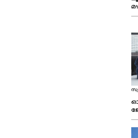
മഴ
സ
സ്
ഓ
ജ